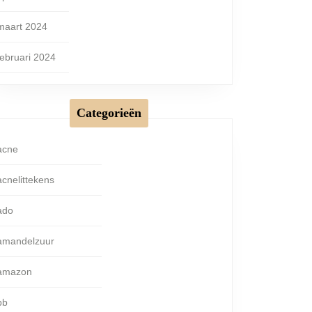
maart 2024
februari 2024
Categorieën
acne
acnelittekens
ado
amandelzuur
amazon
bb