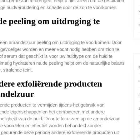
dcrème aan te brengen, helpt u niet alleen om de resultaten
dige huidveroudering en schade door de zon te voorkomen.
e peeling om uitdroging te
a een amandelzuur peeling om uitdroging te voorkomen. Door
d gevoeliger worden en meer vocht nodig hebben om zich te
f serum dat geschikt is voor uw huidtype om de huid te
atig hydrateren na de peeling helpt om de natuurlijke balans
 stralende teint.
dere exfoliërende producten
andelzuur
rende producten te vermijden tijdens het gebruik van
ërende eigenschappen en het combineren met andere
gevoeligheid van de huid. Door te focussen op de amandelzuur
 de voordelen en effectief worden behandeld zonder
gedurende deze periode andere exfoliërende producten uit