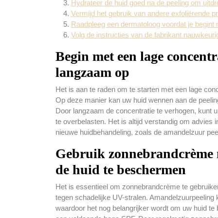
Hydrateer de huid goed na de peeling om uitd
Vermijd het gebruik van andere exfoliërende p
Raadpleeg een dermatoloog voordat je begint m
Volg de instructies van de fabrikant nauwkeurig 
Begin met een lage concent
langzaam op
Het is aan te raden om te starten met een lage con
Op deze manier kan uw huid wennen aan de peeling 
Door langzaam de concentratie te verhogen, kunt u 
te overbelasten. Het is altijd verstandig om advies 
nieuwe huidbehandeling, zoals de amandelzuur peel
Gebruik zonnebrandcrème 
de huid te beschermen
Het is essentieel om zonnebrandcrème te gebruik
tegen schadelijke UV-stralen. Amandelzuurpeeling k
waardoor het nog belangrijker wordt om uw huid 