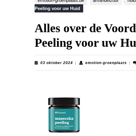
emotion-groenplaats.be
amandelzuur
,
huid
Peeling voor uw Huid
Alles over de Voor
Peeling voor uw Hu
03
emot
03 oktober 2024
|
emotion-groenplaats
|
oktober
groe
2024