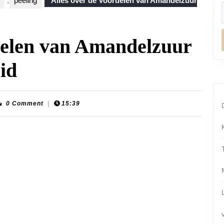
,
peeling
Alles over de Voordelen van Amandelzuur
delen van Amandelzuur
id
ion-
0 Comment
|
15:39
nplaats