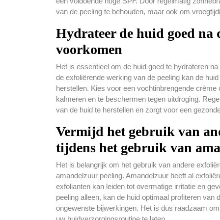
een voldoende hoge SPF. Door regelmatig zonnebran
van de peeling te behouden, maar ook om vroegtij
Hydrateer de huid goed na d
voorkomen
Het is essentieel om de huid goed te hydrateren n
de exfoliërende werking van de peeling kan de hui
herstellen. Kies voor een vochtinbrengende crème o
kalmeren en te beschermen tegen uitdroging. Regelm
van de huid te herstellen en zorgt voor een gezonde,
Vermijd het gebruik van an
tijdens het gebruik van am
Het is belangrijk om het gebruik van andere exfolië
amandelzuur peeling. Amandelzuur heeft al exfoli
exfolianten kan leiden tot overmatige irritatie en 
peeling alleen, kan de huid optimaal profiteren van
ongewenste bijwerkingen. Het is dus raadzaam om 
uw huidverzorgingsroutine te laten.